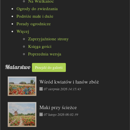
Na Wielkanoc
Ogrody do zwiedzania
Podróże małe i duże
Porady ogrodnicze
Więcej
Zaprzyjaźnione strony
Księga gości
Poprzednia wersja
Malarstwo
Przejdź do galerii
Wśród kwiatów i łanów zbóż
07 sierpnia 2026 14:15:43
Maki przy ścieżce
07 lutego 2026 06:02:39