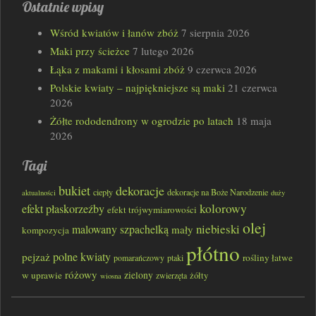
Ostatnie wpisy
Wśród kwiatów i łanów zbóż
7 sierpnia 2026
Maki przy ścieżce
7 lutego 2026
Łąka z makami i kłosami zbóż
9 czerwca 2026
Polskie kwiaty – najpiękniejsze są maki
21 czerwca
2026
Żółte rododendrony w ogrodzie po latach
18 maja
2026
Tagi
bukiet
dekoracje
ciepły
dekoracje na Boże Narodzenie
aktualności
duży
kolorowy
efekt płaskorzeźby
efekt trójwymiarowości
olej
niebieski
malowany szpachelką
mały
kompozycja
płótno
polne kwiaty
pejzaż
rośliny łatwe
pomarańczowy
ptaki
różowy
w uprawie
zielony
zwierzęta
żółty
wiosna