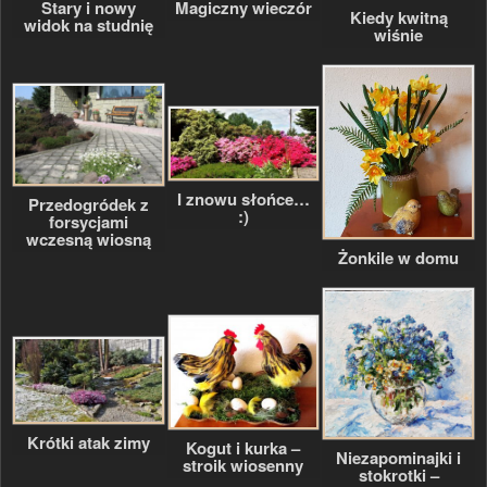
Stary i nowy
Magiczny wieczór
Kiedy kwitną
widok na studnię
wiśnie
I znowu słońce…
Przedogródek z
:)
forsycjami
wczesną wiosną
Żonkile w domu
Krótki atak zimy
Kogut i kurka –
Niezapominajki i
stroik wiosenny
stokrotki –