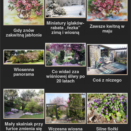
Miniatury iglaków-
Zawsze kwitną w
rabata „łezka”
Gdy znów
maju
zimą i wiosną
zakwitną jabłonie
Wiosenna
Co widać zza
panorama
wiśniowej śliwy po
Coś z niczego
20 latach
Mały skalniak przy
furtce zmienia się
Wczesna wiosna
Silne fiołki