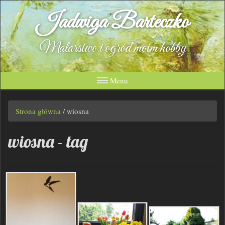
Jadwiga Barteczko
Malarstwo i ogród moim hobby
Menu
Strona główna
/
wiosna
wiosna - tag