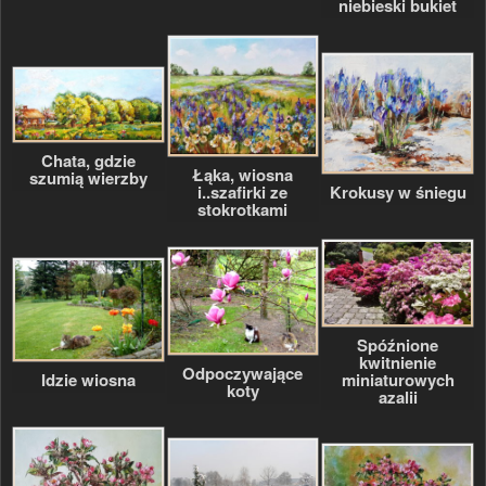
niebieski bukiet
Chata, gdzie
Łąka, wiosna
szumią wierzby
i..szafirki ze
Krokusy w śniegu
stokrotkami
Spóźnione
kwitnienie
Odpoczywające
Idzie wiosna
miniaturowych
koty
azalii