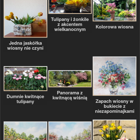
Tulipany i żonkile
z akcentem
Kolorowa wiosna
wielkanocnym
Jedna jaskółka
wiosny nie czyni
Panorama z
Dumnie kwitnące
kwitnącą wiśnią
Zapach wiosny w
tulipany
bukiecie z
niezapominajkami