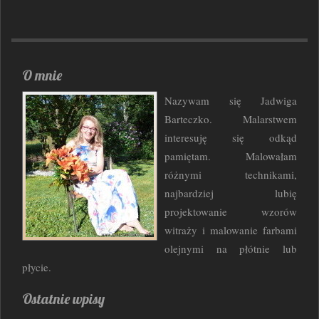
O mnie
Nazywam się Jadwiga
Barteczko. Malarstwem
interesuję się odkąd
pamiętam. Malowałam
różnymi technikami,
najbardziej lubię
projektowanie wzorów
witraży i malowanie farbami
olejnymi na płótnie lub
płycie.
Ostatnie wpisy