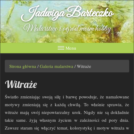
Jadwiga Barteczko
Malarstwo i ogród moim hobby
Menu
Strona główna
/
Galeria malarstwa
/
Witraże
Witraże
Światło zmieniając swoją siłę i barwę powoduje, że namalowane
motywy zmieniają się z każdą chwilą. To właśnie sprawia, że
witraże mają swój niepowtarzalny urok. Nigdy nie są dokładnie
takie same. żyją własnym życiem w zależności od pory dnia.
Zawsze staram się włączyć temat, kolorystykę i motyw witraża w