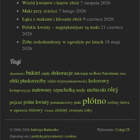
Wśród kwiatów i łanów zbóż
7 sierpnia 2026
Maki przy ścieżce
7 lutego 2026
Łąka z makami i kłosami zbóż
9 czerwca 2026
Polskie kwiaty – najpiękniejsze są maki
21 czerwca
2026
Żółte rododendrony w ogrodzie po latach
18 maja
2026
Tagi
bukiet
dekoracje
ciepły
dekoracje na Boże Narodzenie
aktualności
duży
kolorowy
efekt płaskorzeźby
efekt trójwymiarowości
olej
niebieski
malowany szpachelką
mały
kompozycja
płótno
polne kwiaty
pejzaż
rośliny łatwe
pomarańczowy
ptaki
różowy
w uprawie
zielony
zwierzęta
żółty
wiosna
© 2006-2026
Jadwiga Barteczko
.
Wykonanie:
Usługi IT
.
Zapoznaj się z
polityką prywatności
i
cookies