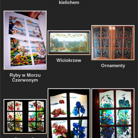
kielichem
Wiciokrzew
Ornamenty
Ryby w Morzu
Czerwonym