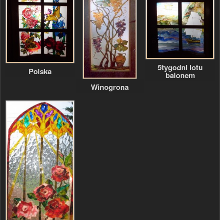
5tygodni lotu
Polska
balonem
Winogrona