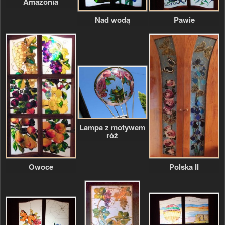
Amazonia
Nad wodą
Pawie
Lampa z motywem
róż
Owoce
Polska II