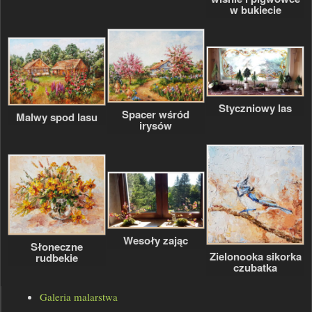
w bukiecie
Styczniowy las
Spacer wśród
Malwy spod lasu
irysów
Wesoły zając
Słoneczne
Zielonooka sikorka
rudbekie
czubatka
Galeria malarstwa