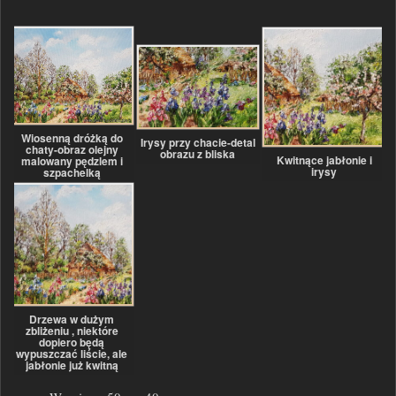
Wiosenną dróżką do
Irysy przy chacie-detal
chaty-obraz olejny
obrazu z bliska
Kwitnące jabłonie i
malowany pędzlem i
irysy
szpachelką
Drzewa w dużym
zbliżeniu , niektóre
dopiero będą
wypuszczać liście, ale
jabłonie już kwitną