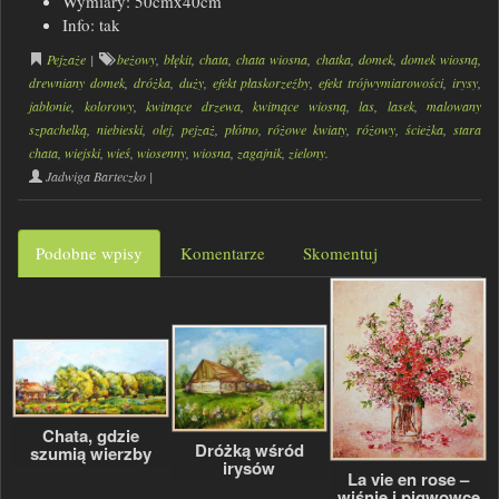
Wymiary: 50cmx40cm
Info: tak
Pejzaże
|
beżowy
,
błękit
,
chata
,
chata wiosna
,
chatka
,
domek
,
domek wiosną
,
drewniany domek
,
dróżka
,
duży
,
efekt płaskorzeźby
,
efekt trójwymiarowości
,
irysy
,
jabłonie
,
kolorowy
,
kwitnące drzewa
,
kwitnące wiosną
,
las
,
lasek
,
malowany
szpachelką
,
niebieski
,
olej
,
pejzaż
,
płótno
,
różowe kwiaty
,
różowy
,
ścieżka
,
stara
chata
,
wiejski
,
wieś
,
wiosenny
,
wiosna
,
zagajnik
,
zielony
.
Jadwiga Barteczko
|
Podobne wpisy
Komentarze
Skomentuj
Chata, gdzie
Dróżką wśród
szumią wierzby
irysów
La vie en rose –
wiśnie i pigwowce