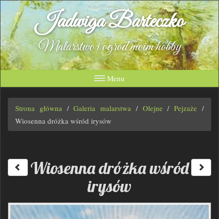
Jadwiga Barteczko
Malarstwo i ogród moim hobby
Menu
Strona główna
/
Galeria malarstwa
/
Olejne
/
Pejzaże
/
Wiosenna dróżka wśród irysów
Wiosenna dróżka wśród
irysów