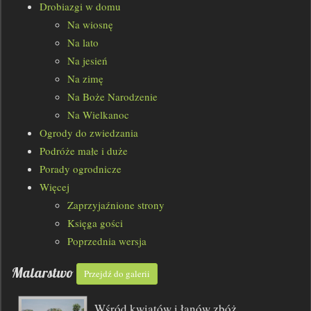
Drobiazgi w domu
Na wiosnę
Na lato
Na jesień
Na zimę
Na Boże Narodzenie
Na Wielkanoc
Ogrody do zwiedzania
Podróże małe i duże
Porady ogrodnicze
Więcej
Zaprzyjaźnione strony
Księga gości
Poprzednia wersja
Malarstwo
Przejdź do galerii
Wśród kwiatów i łanów zbóż