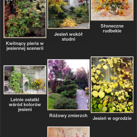
Słoneczne
rudbekie
Jesień wokół
studni
Kwitnący pieris w
jesiennej scenerii
Letnie ostatki
wśród kolorów
jesieni
Różowy zmierzch
Jesień w ogrodzie