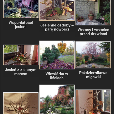
Wspaniałości
Jesienne ozdoby –
jesieni
parę nowości
Wrzosy i wrzośce
przed drzwiami
Jesień z zielonym
Październikowe
Wiewiórka w
mchem
migawki
liściach