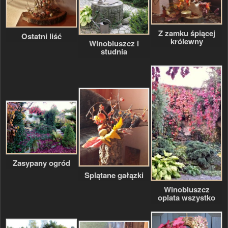
Z zamku śpiącej
Ostatni liść
królewny
Winobluszcz i
studnia
Zasypany ogród
Splątane gałązki
Winobluszcz
oplata wszystko