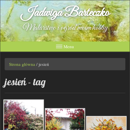
Jadwiga Barteczko
Malarstwo i ogród moim hobby
Menu
Strona główna
/
jesień
jesień - tag