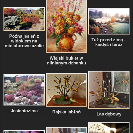
Późna jesień z
Tuż przed zimą –
widokiem na
kiedyś i teraz
miniaturowe azalie
Wiejski bukiet w
glinianym dzbanku
Jesieniozima
Rajska jabłoń
Las dębowy