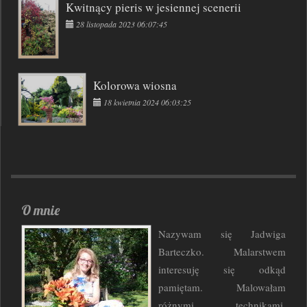
Kwitnący pieris w jesiennej scenerii
28 listopada 2023 06:07:45
Kolorowa wiosna
18 kwietnia 2024 06:03:25
O mnie
Nazywam się Jadwiga
Barteczko. Malarstwem
interesuję się odkąd
pamiętam. Malowałam
różnymi technikami,