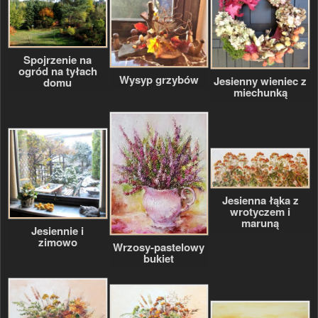
Spojrzenie na
ogród na tyłach
Wysyp grzybów
Jesienny wieniec z
domu
miechunką
Jesienna łąka z
wrotyczem i
maruną
Jesiennie i
zimowo
Wrzosy-pastelowy
bukiet