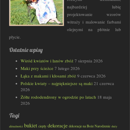
najbardziej lubię
projektowanie wzorów
witraży i malowanie farbami
olejnymi na płótnie lub
płycie.
Ostatnie wpisy
Wśród kwiatów i łanów zbóż
7 sierpnia 2026
Maki przy ścieżce
7 lutego 2026
Łąka z makami i kłosami zbóż
9 czerwca 2026
Polskie kwiaty – najpiękniejsze są maki
21 czerwca
2026
Żółte rododendrony w ogrodzie po latach
18 maja
2026
Tagi
bukiet
dekoracje
ciepły
dekoracje na Boże Narodzenie
aktualności
duży