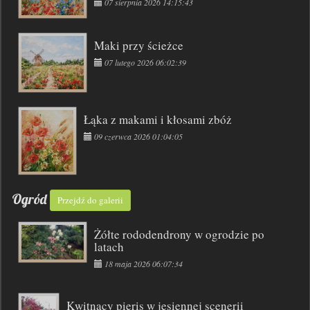
07 sierpnia 2026 14:15:43
Maki przy ścieżce
07 lutego 2026 06:02:39
Łąka z makami i kłosami zbóż
09 czerwca 2026 01:04:05
Ogród
Przejdź do galerii
Żółte rododendrony w ogrodzie po
latach
18 maja 2026 06:07:34
Kwitnący pieris w jesiennej scenerii