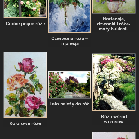
Hortensje,
Cudne pnące róże
dzwonki i róże-
mały bukiecik
Czerwona róża –
impresja
Lato należy do róż
Róża wśród
wrzosów
Kolorowe róże