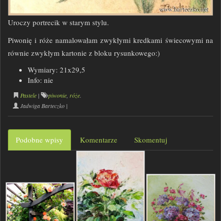
Uroczy portrecik w starym stylu.
Piwonię i róże namalowałam zwykłymi kredkami świecowymi na
równie zwykłym kartonie z bloku rysunkowego:)
Wymiary: 21x29,5
Info: nie
Pastele
|
piwonie
,
róże
.
Jadwiga Barteczko
|
Podobne wpisy
Komentarze
Skomentuj