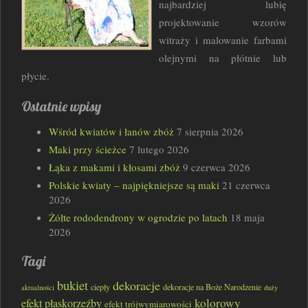
najbardziej lubię
projektowanie wzorów
witraży i malowanie farbami
olejnymi na płótnie lub
płycie.
Ostatnie wpisy
Wśród kwiatów i łanów zbóż
7 sierpnia 2026
Maki przy ścieżce
7 lutego 2026
Łąka z makami i kłosami zbóż
9 czerwca 2026
Polskie kwiaty – najpiękniejsze są maki
21 czerwca
2026
Żółte rododendrony w ogrodzie po latach
18 maja
2026
Tagi
bukiet
dekoracje
ciepły
dekoracje na Boże Narodzenie
aktualności
duży
kolorowy
efekt płaskorzeźby
efekt trójwymiarowości