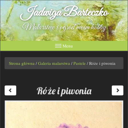
Jadwiga Barteczko
Malarstwo i ogród moim hobby
Menu
Strona główna
/
Galeria malarstwa
/
Pastele
/
Róże i piwonia
Róże i piwonia