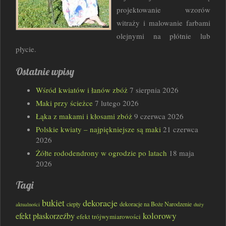
projektowanie wzorów
witraży i malowanie farbami
olejnymi na płótnie lub
płycie.
Ostatnie wpisy
Wśród kwiatów i łanów zbóż
7 sierpnia 2026
Maki przy ścieżce
7 lutego 2026
Łąka z makami i kłosami zbóż
9 czerwca 2026
Polskie kwiaty – najpiękniejsze są maki
21 czerwca
2026
Żółte rododendrony w ogrodzie po latach
18 maja
2026
Tagi
bukiet
dekoracje
ciepły
dekoracje na Boże Narodzenie
aktualności
duży
kolorowy
efekt płaskorzeźby
efekt trójwymiarowości