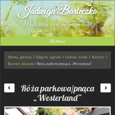
Jadwiga Barteczko
Malarstwo i ogród moim hobby
Menu
Strona główna
/
Zdjęcia ogrodu
/
Galeria roślin
/
Krzewy
/
Krzewy liściaste
/
Róża parkowa/pnąca „Westerland”
Róża parkowa/pnąca
„Westerland”