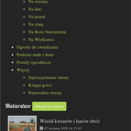
Na wiosnę
Na lato
Na jesień
Na zimę
Na Boże Narodzenie
Na Wielkanoc
Ogrody do zwiedzania
Podróże małe i duże
Porady ogrodnicze
Więcej
Zaprzyjaźnione strony
Księga gości
Poprzednia wersja
Malarstwo
Przejdź do galerii
Wśród kwiatów i łanów zbóż
07 sierpnia 2026 14:15:43