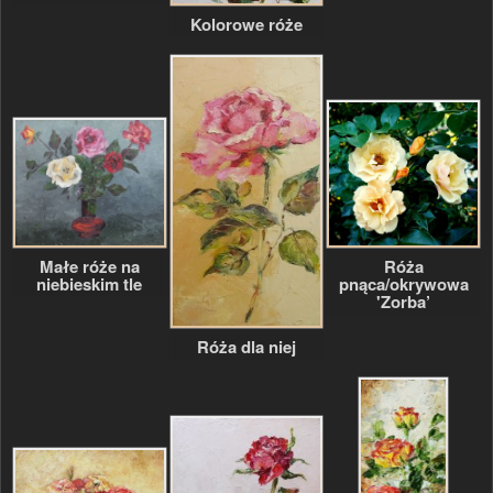
Kolorowe róże
Małe róże na
Róża
niebieskim tle
pnąca/okrywowa
'Zorba’
Róża dla niej