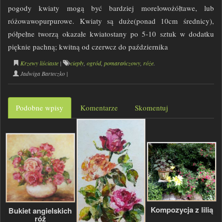
pogody kwiaty mogą być bardziej morelowożółtawe, lub
różowawopurpurowe. Kwiaty są duże(ponad 10cm średnicy),
półpełne tworzą okazałe kwiatostany po 5-10 sztuk w dodatku
pięknie pachną; kwitną od czerwcz do października
Krzewy liściaste
|
ciepły
,
ogród
,
pomarańczowy
,
róże
.
Jadwiga Barteczko
|
Podobne wpisy
Komentarze
Skomentuj
Kompozycja z lilią
Bukiet angielskich
róż