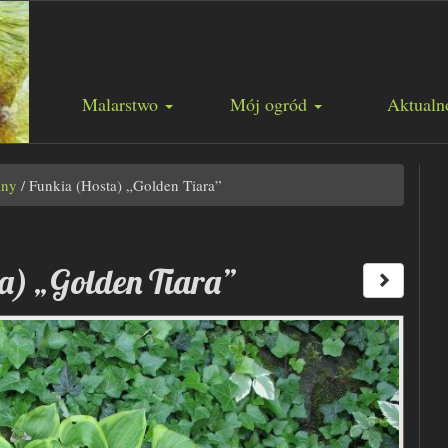
Malarstwo
Mój ogród
Aktualn
iny
/
Funkia (Hosta) „Golden Tiara”
a) „Golden Tiara”