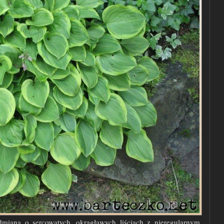
dmianą o sercowatych, okrągławych liściach z nieregularnym,