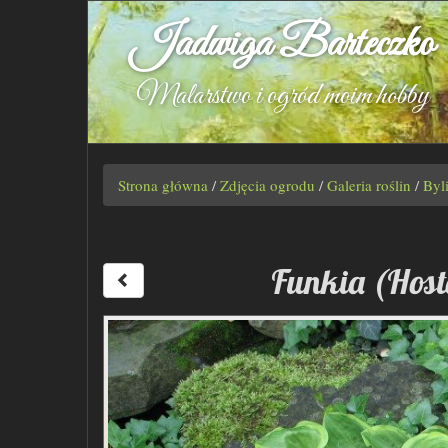
Jadwiga Barteczko
Malarstwo i ogród moim hobby
Strona główna
/
Zdjęcia ogrodu
/
Galeria roślin
/
Byl
Funkia (Host