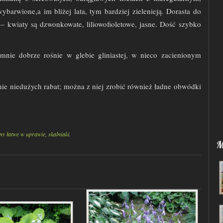
barwione,a im bliżej lata, tym bardziej zielenieją. Dorasta do
 kwiaty są dzwonkowate, liliowofioletowe, jasne. Dość szybko
mnie dobrze rośnie w glebie gliniastej, w nieco zacienionym
enie niedużych rabat; można z niej zrobić również ładne obwódki
iny łatwe w uprawie
,
skalniaki
.
M