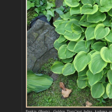
Funkia (Hosta) „Golden Tiara”jest ładną, karłową o