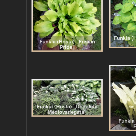
Funkia (
Funkia (Hosta) „Frisian
Pride”
Funkia (Hosta) „Undulata
Mediovariegata”
Funkia
F