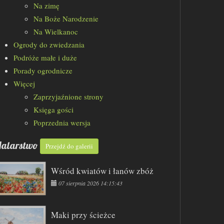
Na zimę
Na Boże Narodzenie
Na Wielkanoc
Ogrody do zwiedzania
Podróże małe i duże
Porady ogrodnicze
Więcej
Zaprzyjaźnione strony
Księga gości
Poprzednia wersja
alarstwo
Przejdź do galerii
Wśród kwiatów i łanów zbóż
07 sierpnia 2026 14:15:43
Maki przy ścieżce