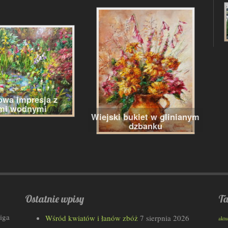
wa impresja z
ami wodnymi
Wiejski bukiet w glinianym
dzbanku
Ostatnie wpisy
Ta
iga
Wśród kwiatów i łanów zbóż
7 sierpnia 2026
aktu