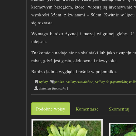
kremowym brzegiem
, które wiosną są inyensywnie wy
wyokości 35cm, z kwiatami – 50cm. Kwitnie w lipcu –
się rozrasta.
Wymaga bardzo żyznej i raczej wilgotnej gleby. U 
miejscu.
Znakomicie nadaje sie na skalniaki lub jako uzupełni
rabat, gdyż jest gęsta, efektowna i niewysoka.
Bardzo ładnie wygląda i rośnie w pojemniku.
Byliny
|
funkia
,
rośliny cieniolubne
,
rośliny do pojemników
,
rośl
Jadwiga Barteczko
|
Podobne wpisy
Komentarze
Skomentuj