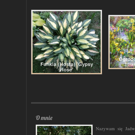
Ogrodo
Funkia (Hosta) 'Gypsy
lili
Rose’
O mnie
Nazywam się Jadw