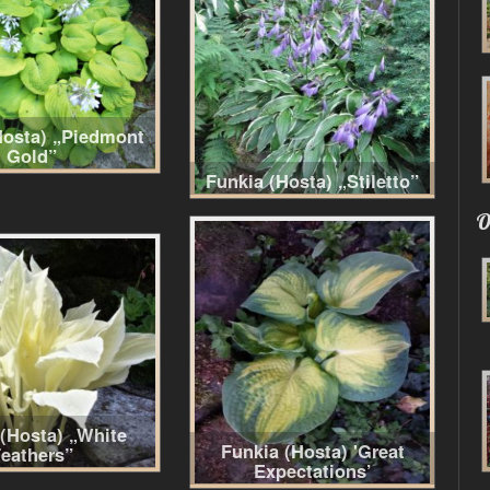
Hosta) „Piedmont
Gold”
Funkia (Hosta) „Stiletto”
O
 (Hosta) „White
Funkia (Hosta) 'Great
eathers”
Expectations’