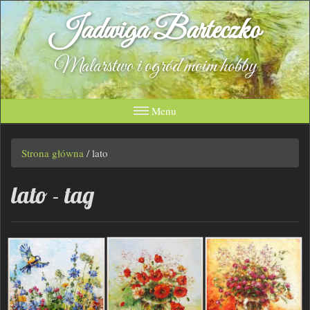
Jadwiga Barteczko
Malarstwo i ogród moim hobby
Menu
Strona główna
/
lato
lato - tag