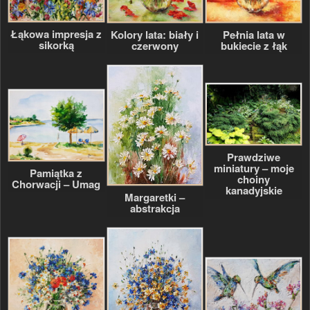
Łąkowa impresja z
Kolory lata: biały i
Pełnia lata w
sikorką
czerwony
bukiecie z łąk
Prawdziwe
miniatury – moje
Pamiątka z
choiny
Chorwacji – Umag
kanadyjskie
Margaretki –
abstrakcja