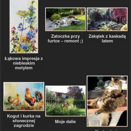
Zatoczka przy
Zakątek z kaskadą
furtce – remont ;)
latem
Łąkowa impresja z
niebieskim
motylem
Kogut i kurka na
słonecznej
Moje dalie
zagrodzie