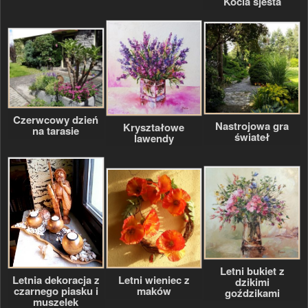
Kocia sjesta
Czerwcowy dzień
Nastrojowa gra
Kryształowe
na tarasie
świateł
lawendy
Letni bukiet z
Letnia dekoracja z
Letni wieniec z
dzikimi
czarnego piasku i
maków
goździkami
muszelek