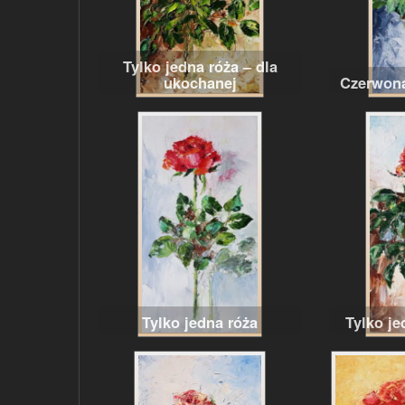
Tylko jedna róża – dla
ukochanej
Czerwona
Tylko jedna róża
Tylko je