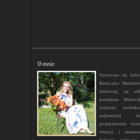
O mnie
Nazywam się Jadw
Barteczko. Malarst
interesuję się od
pamiętam. Malowa
różnymi technika
najbardziej lu
projektowanie wzo
witraży i malowa
farbami olejnymi