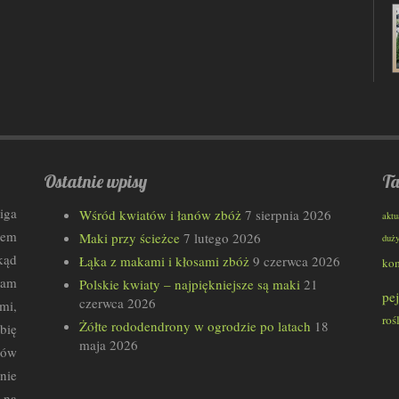
Ostatnie wpisy
Ta
iga
Wśród kwiatów i łanów zbóż
7 sierpnia 2026
aktu
wem
Maki przy ścieżce
7 lutego 2026
duż
kąd
Łąka z makami i kłosami zbóż
9 czerwca 2026
ko
łam
Polskie kwiaty – najpiękniejsze są maki
21
pe
czerwca 2026
mi,
roś
Żółte rododendrony w ogrodzie po latach
18
bię
maja 2026
rów
nie
 na