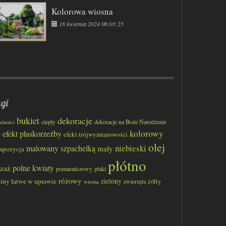
Kolorowa wiosna
18 kwietnia 2024 06:03:25
gi
bukiet
dekoracje
ciepły
dekoracje na Boże Narodzenie
alności
kolorowy
efekt płaskorzeźby
efekt trójwymiarowości
y
olej
niebieski
malowany szpachelką
mały
mpozycja
płótno
polne kwiaty
jzaż
pomarańczowy
ptaki
różowy
liny łatwe w uprawie
zielony
zwierzęta
żółty
wiosna