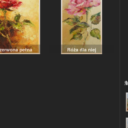
zerwona pełna
Róża dla niej
M