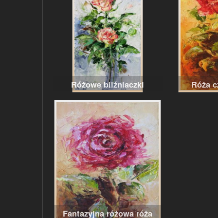
Różowe bliźniaczki
Róża c
Fantazyjna różowa róża