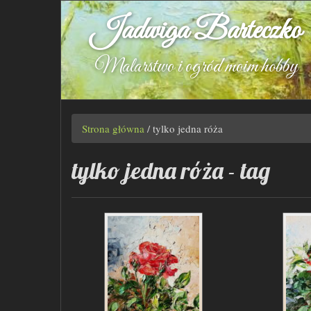
Jadwiga Barteczko
Malarstwo i ogród moim hobby
Strona główna
/
tylko jedna róża
tylko jedna róża - tag