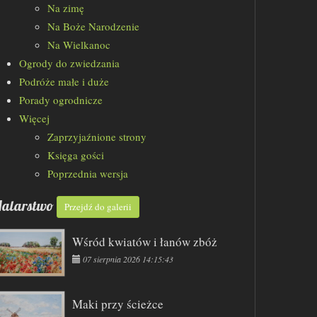
Na zimę
Na Boże Narodzenie
Na Wielkanoc
Ogrody do zwiedzania
Podróże małe i duże
Porady ogrodnicze
Więcej
Zaprzyjaźnione strony
Księga gości
Poprzednia wersja
alarstwo
Przejdź do galerii
Wśród kwiatów i łanów zbóż
07 sierpnia 2026 14:15:43
Maki przy ścieżce