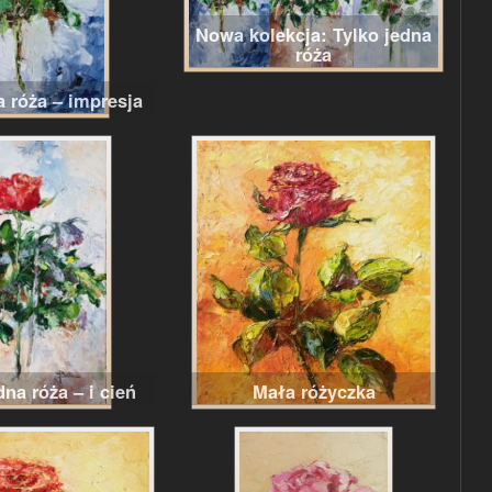
Nowa kolekcja: Tylko jedna
róża
 róża – impresja
dna róża – i cień
Mała różyczka