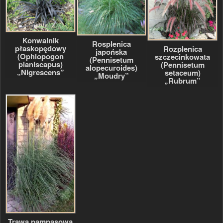
Konwalnik
Rosplenica
płaskopędowy
Rozplenica
japońska
(Ophiopogon
szczecinkowata
(Pennisetum
planiscapus)
(Pennisetum
alopecuroides)
„Nigrescens”
setaceum)
„Moudry”
„Rubrum”
Trawa pampasowa