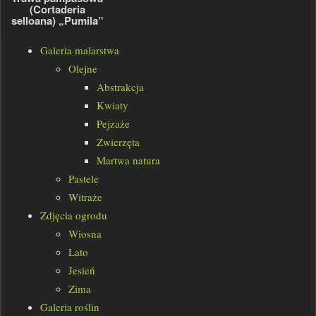
(Cortaderia
selloana) „Pumila”
Galeria malarstwa
Olejne
Abstrakcja
Kwiaty
Pejzaże
Zwierzęta
Martwa natura
Pastele
Witraże
Zdjęcia ogrodu
Wiosna
Lato
Jesień
Zima
Galeria roślin