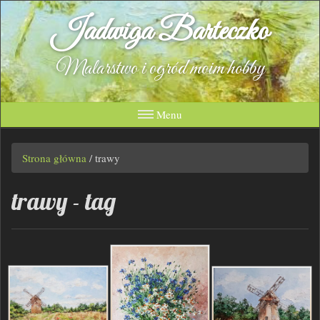
Jadwiga Barteczko
Malarstwo i ogród moim hobby
Menu
Strona główna
/
trawy
trawy - tag