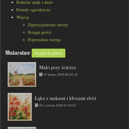
Podróże małe i duże
Porady ogrodnicze
Więcej
Zaprzyjaźnione strony
Księga gości
Poprzednia wersja
Malarstwo
Przejdź do galerii
Maki przy ścieżce
07 lutego 2026 06:02:39
Łąka z makami i kłosami zbóż
09 czerwca 2026 01:04:05