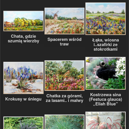
Chata, gdzie
Spacerem wśród
Łąka, wiosna
szumią wierzby
traw
i..szafirki ze
stokrotkami
Kostrzewa sina
Chatka za górami,
Krokusy w śniegu
(Festuca glauca)
za lasami.. i malwy
„Eliah Blue”