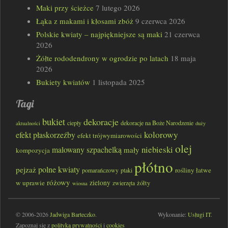
Maki przy ścieżce
7 lutego 2026
Łąka z makami i kłosami zbóż
9 czerwca 2026
Polskie kwiaty – najpiękniejsze są maki
21 czerwca
2026
Żółte rododendrony w ogrodzie po latach
18 maja
2026
Bukiety kwiatów
1 listopada 2025
Tagi
bukiet
dekoracje
ciepły
dekoracje na Boże Narodzenie
aktualności
duży
kolorowy
efekt płaskorzeźby
efekt trójwymiarowości
olej
niebieski
malowany szpachelką
mały
kompozycja
płótno
polne kwiaty
pejzaż
rośliny łatwe
pomarańczowy
ptaki
różowy
w uprawie
zielony
zwierzęta
żółty
wiosna
© 2006-2026
Jadwiga Barteczko
.
Wykonanie:
Usługi IT
.
Zapoznaj się z
polityką prywatności
i
cookies