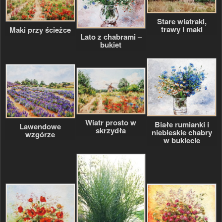
Stare wiatraki,
trawy i maki
Maki przy ścieżce
Lato z chabrami –
bukiet
Wiatr prosto w
Białe rumianki i
Lawendowe
skrzydła
niebieskie chabry
wzgórze
w bukiecie