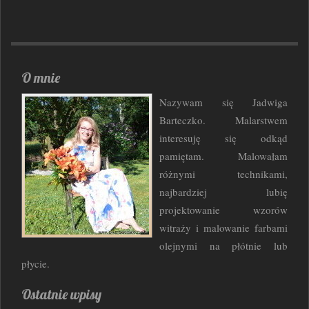
O mnie
Nazywam się Jadwiga
Barteczko. Malarstwem
interesuję się odkąd
pamiętam. Malowałam
różnymi technikami,
najbardziej lubię
projektowanie wzorów
witraży i malowanie farbami
olejnymi na płótnie lub
płycie.
Ostatnie wpisy