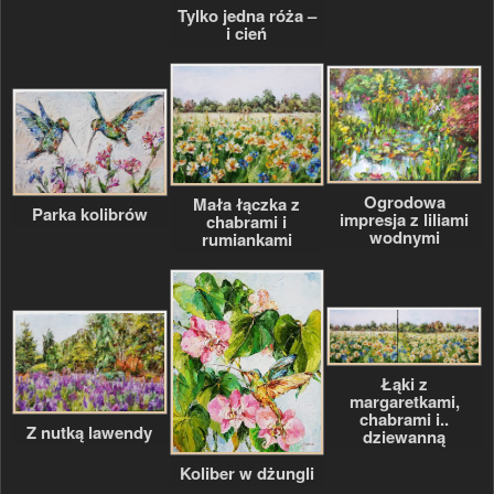
Tylko jedna róża –
i cień
Ogrodowa
Mała łączka z
Parka kolibrów
impresja z liliami
chabrami i
wodnymi
rumiankami
Łąki z
margaretkami,
chabrami i..
Z nutką lawendy
dziewanną
Koliber w dżungli