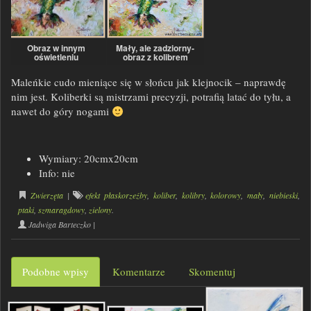
Mały, ale zadziorny-
Obraz w innym
obraz z kolibrem
oświetleniu
Maleńkie cudo mieniące się
w słońcu jak klejnocik – naprawdę
nim jest. Koliberki są mistrzami precyzji, potrafią latać do tyłu, a
nawet do góry nogami
Wymiary: 20cmx20cm
Info: nie
Zwierzęta
|
efekt płaskorzeźby
,
koliber
,
kolibry
,
kolorowy
,
mały
,
niebieski
,
ptaki
,
szmaragdowy
,
zielony
.
Jadwiga Barteczko
|
Podobne wpisy
Komentarze
Skomentuj