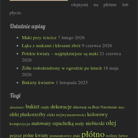
olejnymi na płótnie lub
płycie.
Ostatnie wpisy
Maki przy ścieżce
7 lutego 2026
Łąka z makami i kłosami zbóż
9 czerwca 2026
Polskie kwiaty – najpiękniejsze są maki
21 czerwca
2026
Żółte rododendrony w ogrodzie po latach
18 maja
2026
Bukiety kwiatów
1 listopada 2025
Tagi
bukiet
dekoracje
ciepły
dekoracje na Boże Narodzenie
aktualności
duży
kolorowy
efekt płaskorzeźby
efekt trójwymiarowości
olej
niebieski
malowany szpachelką
mały
kompozycja
płótno
polne kwiaty
pejzaż
rośliny łatwe
pomarańczowy
ptaki