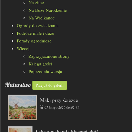
Na zimę
Na Boże Narodzenie
Na Wielkanoc
Ogrody do zwiedzania
Podróże małe i duże
Porady ogrodnicze
Więcej
Zaprzyjaźnione strony
Księga gości
Poprzednia wersja
Malarstwo
Przejdź do galerii
Maki przy ścieżce
07 lutego 2026 06:02:39
Łąka z makami i kłosami zbóż