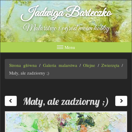
Jadwiga Barteczko
Malarstwo i ogród moim hobby
Menu
Strona główna
/
Galeria malarstwa
/
Olejne
/
Zwierzęta
/
Mały, ale zadziorny ;)
Mały, ale zadziorny ;)