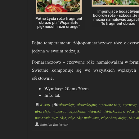
Imponujące bogactwe
kolorów róże - szkoda, że 
Pełne życia róże-fragment
można namalować zapach
obrazu pt: "Wspaniałe
To fragment obrazu
piękności - róże orange"
Pełne temperamentu żółtopomarańczowe róże z czerw
jedyna w swoim rodzaju
.
Pomarańczowo – czerwone róże namalowałam w formie a
Świetnie komponuje się we wszystkich węższych 
efektownie.
Wymiary: 20cmx70cm
Info: tak
Kwiaty
|
abstrakcja
,
abstrakcyjnie
,
czerwone róże
,
czerwony
,
abstrakcja
,
malowany szpachelką
,
niebieski
,
niebieskoszary
,
odcieni
pomarańczowy
,
róża
,
róże
,
róże malowane
,
róże obraz olejny
,
róże o
Jadwiga Barteczko
|