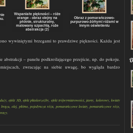
m
Wspaniałe piękności – róże
nie
orange - obraz olejny na
Obraz z pomarańczowo-
u.
płótnie, strukturalny,
purpurowo-żółtymi różami w
malowany szpachlą, roże
innym oświetleniu
abstrakcja (2)
ono wywiniętymi brzegami to prawdziwe piękności. Każda jest
bstrakcji – panelu podkreślającego przejście, np. do pokoju.
O
miejscach, zwracając na siebie uwagę, bo wygląda bardzo
duży
,
efekt 3D
,
efekt płaskorzeźby
,
efekt trójwymiarowości
,
jasny
,
kolorowy
,
kwiaty
e brązu
,
olej
,
płótno
,
pojedyncza róża
,
pomarańczowe kwiaty
,
pomarańczowe róże
,
brazy
.