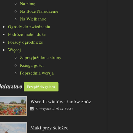
Na zimę
Na Boże Narodzenie
Na Wielkanoc
Ogrody do zwiedzania
Podróże małe i duże
Porady ogrodnicze
Więcej
Zaprzyjaźnione strony
Księga gości
Poprzednia wersja
alarstwo
Przejdź do galerii
Wśród kwiatów i łanów zbóż
07 sierpnia 2026 14:15:43
Maki przy ścieżce