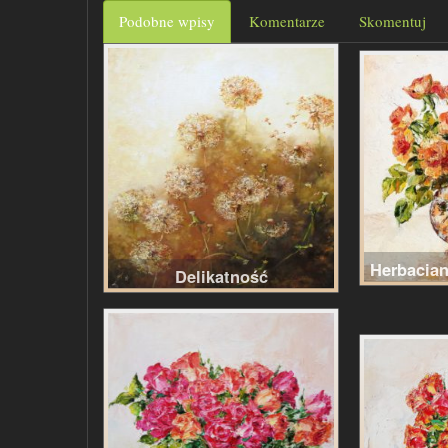
Podobne wpisy
Komentarze
Skomentuj
Herbacian
Delikatność