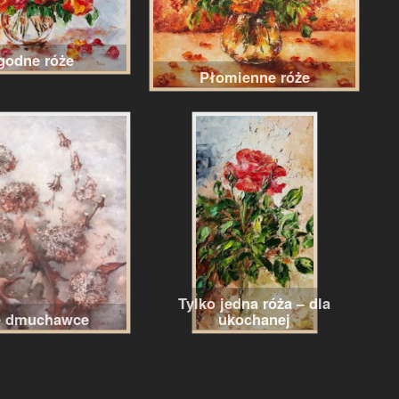
godne róże
Płomienne róże
Tylko jedna róża – dla
e dmuchawce
ukochanej