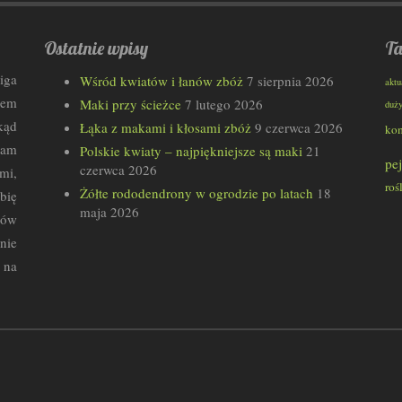
Ostatnie wpisy
Ta
iga
Wśród kwiatów i łanów zbóż
7 sierpnia 2026
aktu
wem
Maki przy ścieżce
7 lutego 2026
duż
kąd
Łąka z makami i kłosami zbóż
9 czerwca 2026
ko
łam
Polskie kwiaty – najpiękniejsze są maki
21
pe
czerwca 2026
mi,
roś
Żółte rododendrony w ogrodzie po latach
18
bię
maja 2026
rów
nie
 na