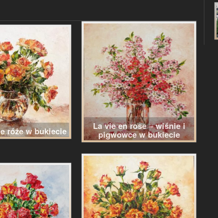
La vie en rose – wiśnie i
e róże w bukiecie
pigwowce w bukiecie