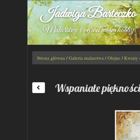
Jadwiga Barteczko
Malarstwo i ogród moim hobby
Strona główna
/
Galeria malarstwa
/
Olejne
/
Kwiaty
Wspaniałe pięknośc