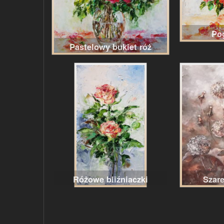
Po
Pastelowy bukiet róż
Różowe bliźniaczki
Szar