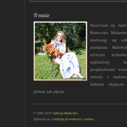
O mnie
Nazywam się Jadw
Barteczko. Malarst
interesuję się od
pamiętam. Malowa
różnymi technika
najbardziej lu
projektowanie wzo
witraży i malowa
farbami olejnymi
płótnie lub płycie.
© 2006-2026
Jadwiga Barteczko
.
Zapoznaj się z
polityką prywatności
i
cookies