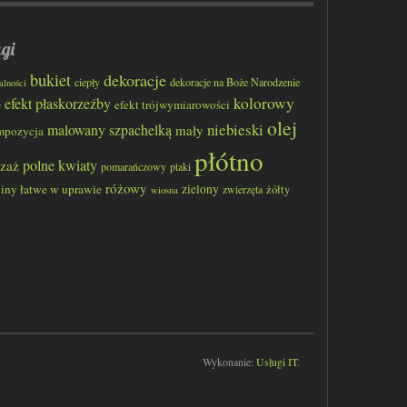
gi
bukiet
dekoracje
ciepły
dekoracje na Boże Narodzenie
alności
kolorowy
efekt płaskorzeźby
efekt trójwymiarowości
y
olej
niebieski
malowany szpachelką
mały
mpozycja
płótno
polne kwiaty
jzaż
pomarańczowy
ptaki
różowy
liny łatwe w uprawie
zielony
zwierzęta
żółty
wiosna
Wykonanie:
Usługi IT
.