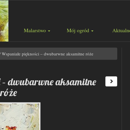
Malarstwo
Mój ogród
Aktualn
/
Wspaniałe piękności – dwubarwne aksamitne róże
i – dwubarwne aksamitne
róże